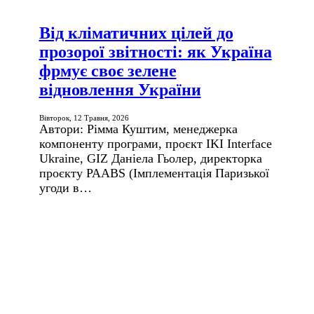
Від кліматичних цілей до
прозорої звітності: як Україна
фрмує своє зелене
відновлення України
Вівторок, 12 Травня, 2026
Автори: Рімма Куштим, менеджерка
компоненту програми, проєкт IKI Inter­face
Ukraine, GIZ Даніела Гьолер, директорка
проєкту PAABS (Імплементація Паризької
угоди в…