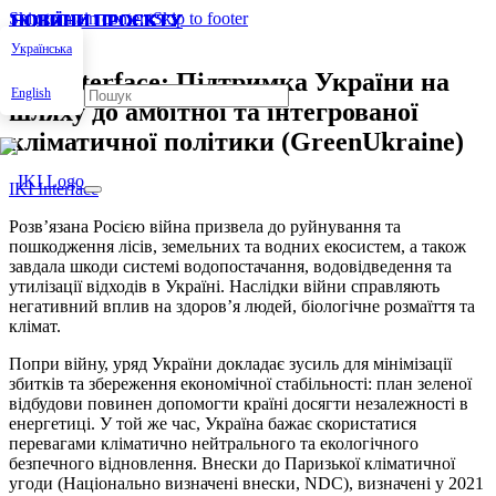
Skip to main content
Skip to footer
НОВИНИ ПРОЄКТУ
НОВИНИ ПРОЄКТУ
НОВИНИ ПРОЄКТУ
НОВИНИ ПРОЄКТУ
НОВИНИ ПРОЄКТУ
НОВИНИ ПРОЄКТУ
НОВИНИ ПРОЄКТУ
ПОДІЇ
ПОДІЇ
НОВИНИ ПРОЄКТУ
ПРОЕКТИ
Українська
IKI Interface: Підтримка України на
English
шляху до амбітної та інтегрованої
кліматичної політики (GreenUkraine)
IKI Interface
Розв’язана Росією війна призвела до руйнування та
пошкодження лісів, земельних та водних екосистем, а також
завдала шкоди системі водопостачання, водовідведення та
утилізації відходів в Україні. Наслідки війни справляють
негативний вплив на здоров’я людей, біологічне розмаїття та
клімат.
Попри війну, уряд України докладає зусиль для мінімізації
збитків та збереження економічної стабільності: план зеленої
відбудови повинен допомогти країні досягти незалежності в
енергетиці. У той же час, Україна бажає скористатися
перевагами кліматично нейтрального та екологічного
безпечного відновлення. Внески до Паризької кліматичної
угоди (Національно визначені внески, NDC), визначені у 2021