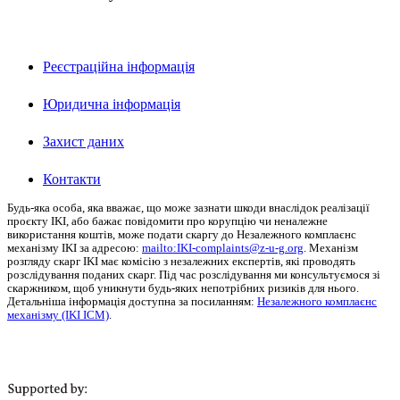
Реєстраційна інформація
Юридична інформація
Захист даних
Контакти
Будь-яка особа, яка вважає, що може зазнати шкоди внаслідок реалізації
проєкту
IKI
, або бажає повідомити про корупцію чи неналежне
використання коштів, може подати скаргу до Незалежного комплаєнс
механізму
IKI
за адресою:
mailto:IKI-complaints@z‑u-g.org
.
Механізм
розгляду скарг IKI має комісію з незалежних експертів, які проводять
розслідування поданих скарг.
Під час розслідування ми консультуємося зі
скаржником, щоб уникнути будь-яких непотрібних ризиків для нього.
Детальніша інформація доступна за посиланням:
Незалежного комплаєнс
механізму (IKI ICM)
.