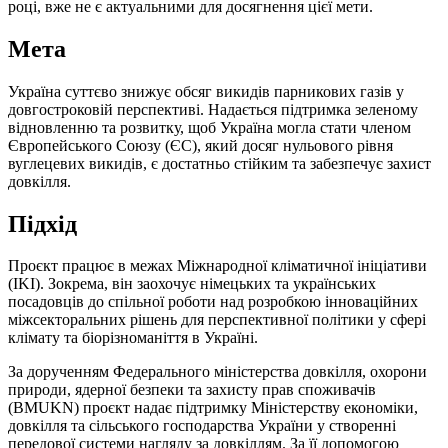
році, вже не є актуальними для досягнення цієї мети.
Мета
Україна суттєво знижує обсяг викидів парникових газів у
довгостроковій перспективі. Надається підтримка зеленому
відновленню та розвитку, щоб Україна могла стати членом
Європейського Союзу (ЄС), який досяг нульового рівня
вуглецевих викидів, є достатньо стійким та забезпечує захист
довкілля.
Підхід
Проєкт працює в межах Міжнародної кліматичної ініціативи
(IKI). Зокрема, він заохочує німецьких та українських
посадовців до спільної роботи над розробкою інноваційних
міжсекторальних рішень для перспективної політики у сфері
клімату та біорізноманіття в Україні.
За дорученням
Федерального міністерства довкілля, охорони
природи, ядерної безпеки та захисту прав споживачів
(BMUKN)
проєкт надає підтримку
Міністерству економіки,
довкілля та сільського господарства України
у створенні
передової системи нагляду за довкіллям. За її допомогою