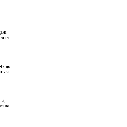
дані
обити
. Якщо
ються
ей,
ства.