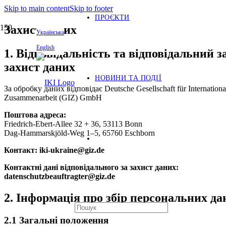
Skip to main content
Skip to footer
ПРОЄКТИ
Захист даних
Українська
English
1. Відповідальність та відповідальний з
захист даних
НОВИНИ ТА ПОДІЇ
За обробку даних відповідає Deutsche Gesellschaft für Inter­na­tiona
Zusam­me­nar­beit (GIZ) GmbH
Поштова адреса:
Friedrich-Ebert-Allee 32 + 36, 53113 Bonn
Dag-Ham­marskjöld-Weg 1–5, 65760 Eschborn
Контакт: iki-ukraine@giz.de
Контактні дані відповідального за захист даних:
datenschutzbeauftragter@giz.de
2. Інформація про збір персональних да
2.1 Загальні положення