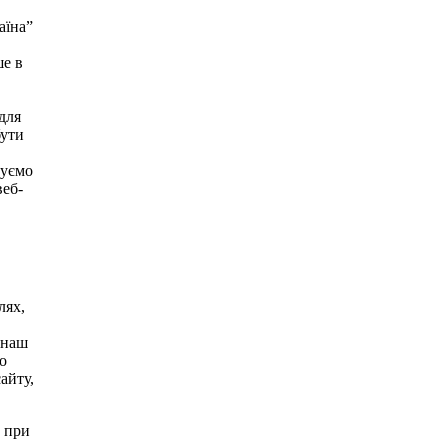
аїна”
ше в
для
бути
муємо
веб-
лях,
 наш
о
айту,
у при