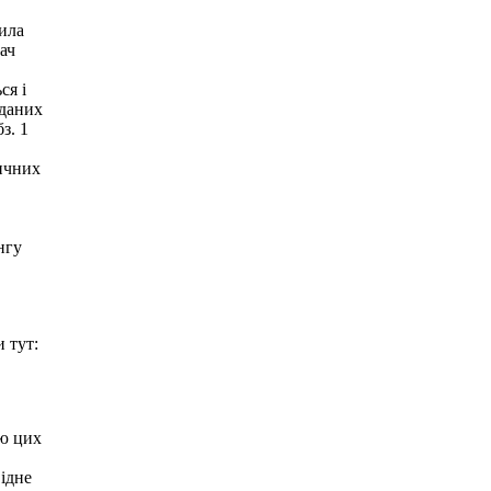
лила
ач
ся і
 даних
з. 1
ичних
нгу
 тут:
ою цих
ідне