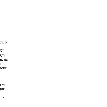
ст. 6
IKI
ряду
ак на
о та
 вони
о ми
для
ших
з