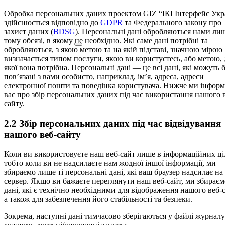
Обробка персональних даних проектом GIZ “ІКІ Інтерфейс Укр
здійснюється відповідно до
GDPR
та Федерального закону про
захист даних (
BDSG
). Персональні дані обробляються нами ли
тому обсязі, в якому це необхідно. Які саме дані потрібні та
обробляються, з якою метою та на якій підставі, значною мірою
визначається типом послуги, якою ви користуєтесь, або метою, 
якої вона потрібна. Персональні дані — це всі дані, які можуть 
пов’язані з вами особисто, наприклад, ім’я, адреса, адреси
електронної пошти та поведінка користувача. Нижче ми інфор
вас про збір персональних даних під час використання нашого 
сайту.
2.2 Збір персональних даних під час відвідування
нашого веб-сайту
Коли ви використовуєте наш веб-сайт лише в інформаційних ці
тобто коли ви не надсилаєте нам жодної іншої інформації, ми
збираємо лише ті персональні дані, які ваш браузер надсилає на
сервер. Якщо ви бажаєте переглянути наш веб-сайт, ми збираєм
дані, які є технічно необхідними для відображення нашого веб-с
а також для забезпечення його стабільності та безпеки.
Зокрема, наступні дані тимчасово зберігаються у файлі журнал