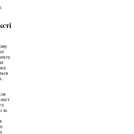
с
ксті
шому
ої
оекту
ми
них
ться
и.
сля
 лист
го
ю за
я
що
и