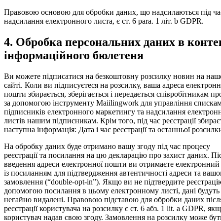
Правовою основою для обробки даних, що надсилаються під ча
надсилання електронного листа, є ст. 6 para. 1 літ. b GDPR.
4. Обробка персональних даних в конте
інформаційного бюлетеня
Ви можете підписатися на безкоштовну розсилку новин на на
сайті. Коли ви підписуєтеся на розсилку, ваша адреса електронн
пошти збирається, зберігається і передається співробітникам пр
за допомогою інструменту Mai­il­ing­work для управління списка
підписників електронного маркетингу та надсилання електрон
листів нашим підписникам. Крім того, під час реєстрації збирає
наступна інформація: Дата і час реєстрації та останньої розсилк
На обробку даних буде отримано вашу згоду під час процесу
реєстрації та посилання на цю декларацію про захист даних. Пі
введення адреси електронної пошти ви отримаєте електронний
із посиланням для підтвердження автентичності адреси та вашо
замовлення (“dou­ble-opt-in”). Якщо ви не підтвердите реєстраці
допомогою посилання в цьому електронному листі, дані будуть
негайно видалені. Правовою підставою для обробки даних післ
реєстрації користувача на розсилку є ст. 6 абз. 1 lit. a GDPR, як
користувач надав свою згоду. Замовлення на розсилку може бут