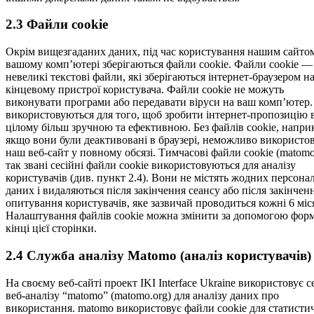
2.3 Файли cookie
Окрім вищезгаданих даних, під час користування нашим сайто
вашому комп’ютері зберігаються файли cook­ie. Файли cook­ie —
невеликі текстові файли, які зберігаються інтернет-браузером н
кінцевому пристрої користувача. Файли cook­ie не можуть
виконувати програми або передавати віруси на ваш комп’ютер
використовуються для того, щоб зробити інтернет-пропозицію 
цілому більш зручною та ефективною. Без файлів cook­ie, напри
якщо вони були деактивовані в браузері, неможливо використо
наш веб-сайт у повному обсязі. Тимчасові файли cook­ie (mato­mo
так звані сесійні файли cook­ie використовуються для аналізу
користувачів (див. пункт 2.4). Вони не містять жодних персона
даних і видаляються після закінчення сеансу або після закінчен
опитування користувачів, яке зазвичай проводиться кожні 6 міс
Налаштування файлів cook­ie можна змінити за допомогою фор
кінці цієї сторінки.
2.4 Служба аналізу Matomo (аналіз користувачів)
На своєму веб-сайті проект IKI Inter­face Ukraine використовує с
веб-аналізу “mato­mo” (matomo.org) для аналізу даних про
використання. mato­mo використовує файли cook­ie для статисти