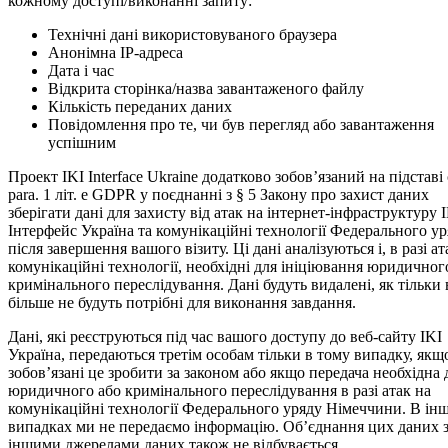
кожному доступі/виконанні запиту:
Технічні дані використовуваного браузера
Анонімна IP-адреса
Дата і час
Відкрита сторінка/назва завантаженого файлу
Кількість переданих даних
Повідомлення про те, чи був перегляд або завантаження
успішним
Проект IKI Inter­face Ukraine додатково зобов’язаний на підставі 
para. 1 літ. е GDPR у поєднанні з § 5 Закону про захист даних
зберігати дані для захисту від атак на інтернет-інфраструктуру 
Інтерфейс Україна та комунікаційні технології Федерального у
після завершення вашого візиту. Ці дані аналізуються і, в разі ат
комунікаційні технології, необхідні для ініціювання юридичног
кримінального переслідування. Дані будуть видалені, як тільки
більше не будуть потрібні для виконання завдання.
Дані, які реєструються під час вашого доступу до веб-сайту IKI
Україна, передаються третім особам тільки в тому випадку, якщ
зобов’язані це зробити за законом або якщо передача необхідна 
юридичного або кримінального переслідування в разі атак на
комунікаційні технології Федерального уряду Німеччини. В ін
випадках ми не передаємо інформацію. Об’єднання цих даних 
іншими джерелами даних також не відбувається.