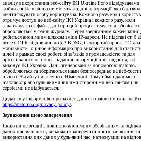
аналізу використання веб-сайту IKI Ukraine його відвідувачами.
файли cook­ie mato­mo не містять жодної інформації, яка б дозво
ідентифікувати особу користувача. Кожного разу, коли користув
отримує доступ до веб-сайту IKI Україна і кожного разу, коли
завантажується файл, дані про цей процес тимчасово зберігають
обробляються у файлі журналу. Перед зберіганням кожен запис
робиться анонімним шляхом зміни IP-адреси. На підставі ст. 6 аб
літ. е GDPR відповідно до § 3 BDSG, Секторний проект “Стала
мобільність” оцінює інформацію про використання для статист
цілей в рамках своєї роботи зі зв’язків з громадськістю та для
орієнтованого на попит надання інформації про завдання, які
виконує IKI Україна. Дані, згенеровані за допомогою mato­mo,
обробляються та зберігаються нами безпосередньо на веб-хости
цього веб-сайту виключно в Німеччині. Тому обмін даними з
matomo.org або будь-якими іншими сторонніми веб-сайтами чи
сервісами не відбувається.
Додаткову інформацію про захист даних в mato­mo можна знайти
https://matomo.org/privacy-policy/
.
Зауваження щодо заперечення
Якщо ви не згодні з повністю анонімним зберіганням та оцінк
даних про ваш візит, ви можете заперечити проти зберігання та
використання цих даних у будь-який час, натиснувши на відпов