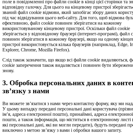
поле в повідомленні про файли cook­ie в кінці цієї сторінки та 
відповідну галочку. Для цього на кінцевому пристрої зберігаєть
званий файл cook­ie відмови, який запобігає збору даних корист
під час відвідування цього веб-сайту. Для того, щоб відмова бул
ефективною, файл cook­ie повинен зберігатися на кожному
використовуваному кінцевому пристрої. Оскільки файл cook­ie
зберігається у відповідному браузері (інтернет-програмі), файл c
повинен зберігатися в кожному браузері, якщо на одному кінце
пристрої використовується кілька браузерів (наприклад, Edge, Int
Explor­er, Chrome, Mozil­la Fire­fox).
Слід також зазначити, що якщо всі файли cook­ie видаляються, 
cook­ie заперечення також видаляється і повинен бути збережен
знову.
3. Обробка персональних даних в конте
зв’язку з нами
Ви можете зв’язатися з нами через контактну форму, яку ми над
У цьому випадку передані персональні дані користувача (прізв
ім’я, адреса електронної пошти), принаймні, адреса електронної
пошти, а також інформація, що міститься в електронному листі 
які персональні дані, які ви могли передати), будуть передані п
виключно з метою зв’язку з вами і обробки вашого запиту.