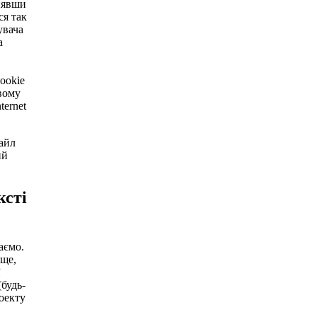
знявши
ся так
увача
а
ook­ie
вому
er­net
файл
ий
ксті
аємо.
ище,
(будь-
роекту