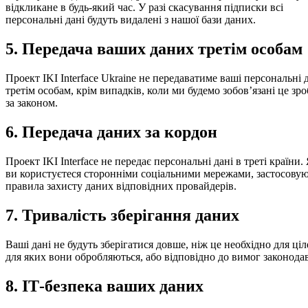
відкликане в будь-який час. У разі скасування підписки всі
персональні дані будуть видалені з нашої бази даних.
5. Передача ваших даних третім особам
Проект IKI Inter­face Ukraine не передаватиме ваші персональні 
третім особам, крім випадків, коли ми будемо зобов’язані це зр
за законом.
6. Передача даних за кордон
Проект IKI Inter­face не передає персональні дані в треті країни
ви користуєтеся сторонніми соціальними мережами, застосову
правила захисту даних відповідних провайдерів.
7. Тривалість зберігання даних
Ваші дані не будуть зберігатися довше, ніж це необхідно для ціл
для яких вони обробляються, або відповідно до вимог законодав
8. ІТ-безпека ваших даних