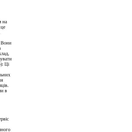
м на
 це
а
. Вони
в
клад,
вувати
): Ці
льних
ня
яців.
ми в
ервіс
чного