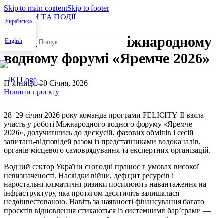
Skip to main content
Skip to footer
НОВИНИ ТА ПОДІЇ
Українська
FELICITY II на Міжнародному
English
водному форумі «Яремче 2026»
П’ятниця, 30 Січня, 2026
Новини проєкту
28–29 січня 2026 року команда програми
FELICITY
II
взяла
участь у роботі Міжнародного водного форуму «Яремче
2026», долучившись до дискусій, фахових обмінів і сесій
запитань-відповідей разом із представниками водоканалів,
органів місцевого самоврядування та експертних організацій.
Водний сектор України сьогодні працює в умовах високої
невизначеності. Наслідки війни, дефіцит ресурсів і
наростальні кліматичні ризики посилюють навантаження на
інфраструктуру, яка протягом десятиліть залишалася
недоінвестованою. Навіть за наявності фінансування багато
проєктів відновлення стикаються із системними бар’єрами —