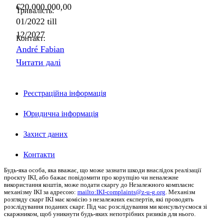
€20.000.000,00
Тривалість:
01/2022
till
12/2027
Контакт:
André Fabian
Читати далі
Реєстраційна інформація
Юридична інформація
Захист даних
Контакти
Будь-яка особа, яка вважає, що може зазнати шкоди внаслідок реалізації
проєкту
IKI
, або бажає повідомити про корупцію чи неналежне
використання коштів, може подати скаргу до Незалежного комплаєнс
механізму
IKI
за адресою:
mailto:IKI-complaints@z‑u-g.org
.
Механізм
розгляду скарг IKI має комісію з незалежних експертів, які проводять
розслідування поданих скарг.
Під час розслідування ми консультуємося зі
скаржником, щоб уникнути будь-яких непотрібних ризиків для нього.