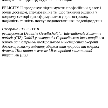
FELICITY
II
продовжує підтримувати професійний діалог і
обмін досвідом, спрямовані на те, щоб технічні рішення у
водному секторі трансформувалися у довгострокову
надійність та якість послуг водопостачання і водовідведення.
Програма FELICITY II
реалізується Deutsche Gesellschaft für Inter­na­tionale Zusam­me­
nar­beit (GIZ) GmbH у співпраці з Європейським інвестиційним
банком за підтримки Федерального міністерства охорони
довкілля, захисту клімату, збереження природи та ядерної
безпеки Німеччини в межах Міжнародної кліматичної
ініціативи (IKI).