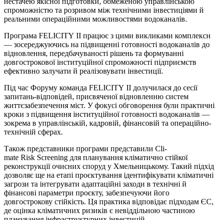
нестачею якісної підготовки, обмеженою управлінською
спроможністю та розривом між технічними інвестиціями й
реальними операційними можливостями водоканалів.
Програма
FELICITY
II
працює з цими викликами комплексн
— зосереджуючись на підвищенні готовності водоканалів до
відновлення, передбачуваності рішень та формуванні
довгострокової інституційної спроможності підприємств
ефективно залучати й реалізовувати інвестиції.
Під час Форуму команда
FELICITY
II
долучил
а
ся до сесії
запитань-відповідей, присвяченої відновленню систем
життєзабезпечення міст. У фокусі обговорення були практичні
кроки з підвищення інституційної готовності водоканалів —
зокрема в управлінській, кадровій, фінансовій та операційно-
технічній сферах.
Також представники програми представили
Cli­
mate
Risk
Screen­ing
для планування кліматично стійкої
реконструкції очисних споруд у
Хмельницькому. Такий підхід
дозволяє ще на етапі проєктування ідентифікувати кліматичні
загрози та інтегрувати адаптаційні заходи в технічні й
фінансові параметри проєкту, забезпечуючи його
довгострокову стійкість. Ця практика відповідає підходам ЄС,
де оцінка кліматичних ризиків є невіддільною частиною
планування інфраструктурних інвестицій.