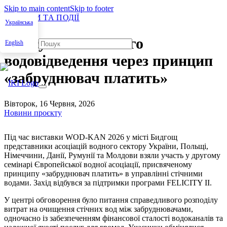
Skip to main content
Skip to footer
НОВИНИ ТА ПОДІЇ
Українська
Просування сталого
English
водовідведення через принцип
«забруднювач платить»
Вівторок, 16 Червня, 2026
Новини проєкту
Під час виставки WOD-KAN 2026 у місті Бидгощ
представники асоціацій водного сектору України, Польщі,
Німеччини, Данії, Румунії та Молдови взяли участь у другому
семінарі Європейської водної асоціації, присвяченому
принципу «забруднювач платить» в управлінні стічними
водами. Захід відбувся за підтримки програми FELICITY II.
У центрі обговорення було питання справедливого розподілу
витрат на очищення стічних вод між забруднювачами,
одночасно із забезпеченням фінансової сталості водоканалів та