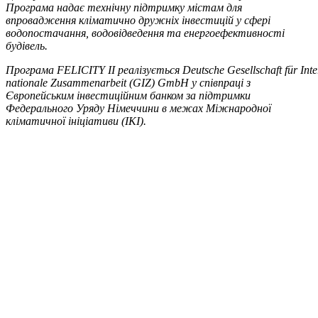
Програма надає технічну підтримку містам для
впровадження кліматично дружніх інвестицій у сфері
водопостачання, водовідведення та енергоефективності
будівель.
Програма
FELICITY
II
реалізується
Deutsche
Gesellschaft
f
ü
r
Inte
na­tionale
Zusam­me­nar­beit
(
GIZ
)
GmbH
у співпраці з
Європейським інвестиційним банком за підтримки
Федерального Уряду Німеччини в межах Міжнародної
кліматичної ініціативи (
IKI
).