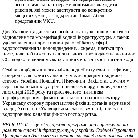
асоціаціями та партнерами допомагає знаходити
рішення, які можна адаптувати до конкретних
місцевих умов, — підкреслив Томас Абель,
представник VKU.
Для України ця дискусія є особливо актуальною в контексті
відновлення та модернізації водної інфраструктури, а також
удосконалення нормативно-правової бази у сфері
водопостачання та водовідведення. Зокрема, йдеться про
поступове наближення національного законодавства до вимог
ЄС щодо очищення міських стічних вод та якості питної води.
Семінар відбувся в межах міжнародної галузевої платформи,
створеної для розвитку діалогу між асоціаціями водного
сектору України, Польщі та Німеччини. Захід став другим у
серії запланованих зустрічей після семінару, проведеного у
листопаді 2025 року та присвяченого питанням
тарифоутворення і фінансової сталості водного сектору.
Українську сторону представляли фахівці органів державної
влади, Асоціації «Укрводоканалекологія» та підприємств
водопровідно-каналізаційного господарства.
FELICITY
II
— це міжнародна програма, що спрямована на
розвиток сталої інфраструктури у країнах Східної Європи та
Центральної Азії з метою зменшення викидів парникових газів.