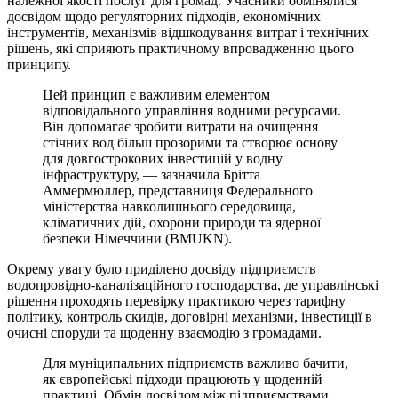
належної якості послуг для громад. Учасники обмінялися
досвідом щодо регуляторних підходів, економічних
інструментів, механізмів відшкодування витрат і технічних
рішень, які сприяють практичному впровадженню цього
принципу.
Цей принцип є важливим елементом
відповідального управління водними ресурсами.
Він допомагає зробити витрати на очищення
стічних вод більш прозорими та створює основу
для довгострокових інвестицій у водну
інфраструктуру, — зазначила Брітта
Аммермюллер, представниця Федерального
міністерства навколишнього середовища,
кліматичних дій, охорони природи та ядерної
безпеки Німеччини (BMUKN).
Окрему увагу було приділено досвіду підприємств
водопровідно-каналізаційного господарства, де управлінські
рішення проходять перевірку практикою через тарифну
політику, контроль скидів, договірні механізми, інвестиції в
очисні споруди та щоденну взаємодію з громадами.
Для муніципальних підприємств важливо бачити,
як європейські підходи працюють у щоденній
практиці. Обмін досвідом між підприємствами,