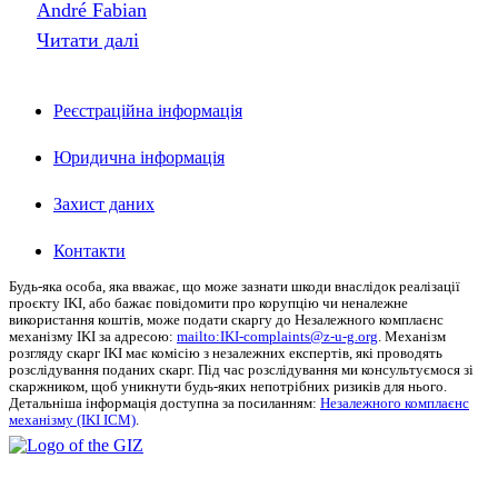
André Fabian
Читати далі
Реєстраційна інформація
Юридична інформація
Захист даних
Контакти
Будь-яка особа, яка вважає, що може зазнати шкоди внаслідок реалізації
проєкту
IKI
, або бажає повідомити про корупцію чи неналежне
використання коштів, може подати скаргу до Незалежного комплаєнс
механізму
IKI
за адресою:
mailto:IKI-complaints@z‑u-g.org
.
Механізм
розгляду скарг IKI має комісію з незалежних експертів, які проводять
розслідування поданих скарг.
Під час розслідування ми консультуємося зі
скаржником, щоб уникнути будь-яких непотрібних ризиків для нього.
Детальніша інформація доступна за посиланням:
Незалежного комплаєнс
механізму (IKI ICM)
.