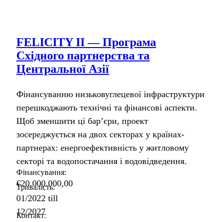
FELICITY II — Програма
Східного партнерства та
Центральної Азії
Фінансуванню низьковуглецевої інфраструктури
перешкоджають технічні та фінансові аспекти.
Щоб зменшити ці бар’єри, проект
зосереджується на двох секторах у країнах-
партнерах: енергоефективність у житловому
секторі та водопостачання і водовідведення.
Фінансування:
€20.000.000,00
Тривалість:
01/2022
till
12/2027
Контакт: