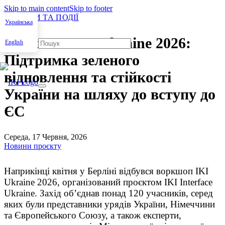
Skip to main content
Skip to footer
НОВИНИ ТА ПОДІЇ
Українська
Воркшоп IKI Ukraine 2026:
English
Підтримка зеленого
відновлення та стійкості
України на шляху до вступу до
ЄС
Середа, 17 Червня, 2026
Новини проєкту
Наприкінці квітня у Берліні відбувся воркшоп IKI
Ukraine 2026, організований проєктом IKI Inter­face
Ukraine. Захід об’єднав понад 120 учасників, серед
яких були представники урядів України, Німеччини
та Європейського Союзу, а також експерти,