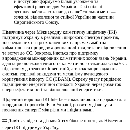
й поступово формуємо більш узгоджені та
ефективні рішення для України. Такі спільні
зусилля наближають нас до нашої спільної мети —
зеленої, відновленої та стійкої України як частини
Європейського Союзу.
Німеччина через Міжнародну кліматичну ініціативу (IKI)
підтримує Україну в реалізації широкого спектра проєктів,
зосереджених на трьох ключових напрямах: амбітна
кліматична та природоохоронна політика, зелене відновлення
та вступ до ЄС. Зокрема, йдеться про підтримку
впровадження міжнародних кліматичних зобов’язань України,
адаптацію до екологічного та кліматичного законодавства ЄС,
підготовку до зелених інвестицій, а також запровадження
системи торгівлі викидами та механізму вуглецевого
коригування імпорту ЄС (CBAM). Окрему увагу приділено
підвищенню енергетичної стійкості України через розвиток
енергоефективності та відновлюваної енергетики.
Щорічний воркшоп IKI Inter­face є важливою платформою для
координації проєктів IKI в Україні, розвитку діалогу та
посилення синергії між різними ініціативами.
🎞️ Дивіться відео та дізнавайтеся більше про те, як Німеччина
через IKI підтримує Україну.