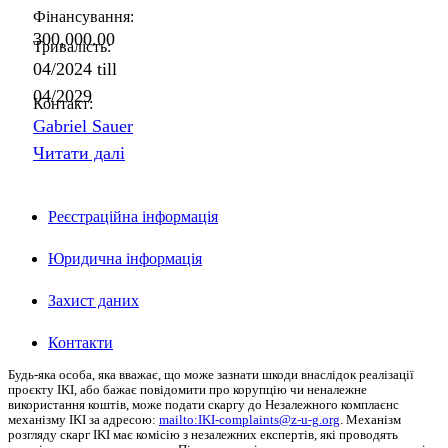
Фінансування:
300,000.00
Тривалість:
04/2024
till
04/2029
Контакт:
Gabriel Sauer
Читати далі
Реєстраційна інформація
Юридична інформація
Захист даних
Контакти
Будь-яка особа, яка вважає, що може зазнати шкоди внаслідок реалізації
проєкту
IKI
, або бажає повідомити про корупцію чи неналежне
використання коштів, може подати скаргу до Незалежного комплаєнс
механізму
IKI
за адресою:
mailto:IKI-complaints@z‑u-g.org
.
Механізм
розгляду скарг IKI має комісію з незалежних експертів, які проводять