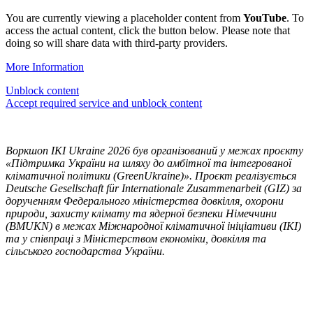
You are cur­rent­ly view­ing a place­hold­er con­tent from
YouTube
. To
access the actu­al con­tent, click the but­ton below. Please note that
doing so will share data with third-par­ty providers.
More Infor­ma­tion
Unblock con­tent
Accept required ser­vice and unblock con­tent
Воркшоп IKI Ukraine 2026 був організований у межах проєкту
«Підтримка України на шляху до амбітної та інтегрованої
кліматичної політики (GreenUkraine)». Проєкт реалізується
Deutsche Gesellschaft für Inter­na­tionale Zusam­me­nar­beit (GIZ) за
дорученням Федерального міністерства довкілля, охорони
природи, захисту клімату та ядерної безпеки Німеччини
(BMUKN) в межах Міжнародної кліматичної ініціативи (IKI)
та у співпраці з Міністерством економіки, довкілля та
сільського господарства України.