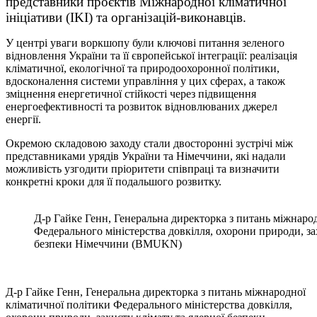
представники проєктів Міжнародної кліматичної
ініціативи (IKI) та організацій-виконавців.
У центрі уваги воркшопу були ключові питання зеленого
відновлення України та її європейської інтеграції: реалізація
кліматичної, екологічної та природоохоронної політики,
вдосконалення системи управління у цих сферах, а також
зміцнення енергетичної стійкості через підвищення
енергоефективності та розвиток відновлюваних джерел
енергії.
Окремою складовою заходу стали двосторонні зустрічі між
представниками урядів України та Німеччини, які надали
можливість узгодити пріоритети співпраці та визначити
конкретні кроки для її подальшого розвитку.
Д‑р Гайке Генн, Генеральна директорка з питань міжнаро
Федерального міністерства довкілля, охорони природи, за
безпеки Німеччини (BMUKN)
Д‑р Гайке Генн, Генеральна директорка з питань міжнародної
кліматичної політики Федерального міністерства довкілля,