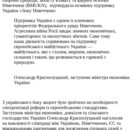
охорони природи, захисту клімату та ядерної безпеки
Німеччини (BMUKN), підтвердила незмінну підтримку
України з боку Німеччини:
Підтримка України є одним із ключових
пріоритетів Федерального уряду Німеччини.
Агресивна війна Росії завдає значних економічних,
гуманітарних та екологічних збитків. Саме тому
наша діяльність спрямована на підтримку
європейського майбутнього України —
майбутнього, яке є сталим, мирним, економічно
сильним і таким, що розвивається в гармонії з
природою.
Олександр Краснолуцький, заступник міністра економіки, 
України
З українського боку акцент було зроблено на необхідності
синхронізації реформ із європейськими стандартами.
Заступник міністра економіки, довкілля та сільського
господарства України Олександр Краснолуцький наголосив
на важливості співпраці між Україною, Німеччиною, ЄС та
міжнародними партнерами для досягнення спільних цілей у