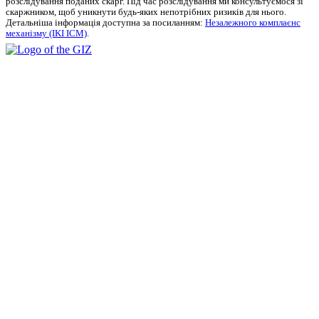
розслідування поданих скарг.
Під час розслідування ми консультуємося зі
скаржником, щоб уникнути будь-яких непотрібних ризиків для нього.
Детальніша інформація доступна за посиланням:
Незалежного комплаєнс
механізму (IKI ICM)
.