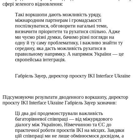
сфері зеленого відновлення:
Такі воркшопи дають можливість уряду,
міжнародним партнерам і громадськості
поспілкуватися, обговорити нагальні теми,
визначити пріоритети та рухатися спільно. Адже
ми чуємо різні думки, бачимо різні погляди на
одну й ту саму проблематику, і важливо знайти ту
середину, яка дасть можливість рухатися в
правильному напрямку. А напрямок України — це
європейська інтеграція.
Габріель Зауер, директор проєкту IKI Inter­face Ukraine
Підсумовуючи результати дводенного воркшопу, директор
проєкту IKI Inter­face Ukraine Габріель Зауер зазначив:
Ці два дні продемонстрували важливість
багаторівневої співпраці — від міжурядового
діалогу між Україною, Німеччиною та ЄС до
практичної роботи проєктів IKI на місцях. Завдяки
цій співпраці ми не лише обмінюємося досвідом, а