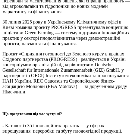
перевірки та масштабування рішень, які справді працюють —
від агровольтаїки та гідропоніки до нових моделей
маркетингу та фінансування.
30 липня 2025 року в Українському Кліматичному офісі в
Києві команда проєкту PROGRESS презентувала концепцію
ініціативи Green Farm­ing — систему підтримки інноваційних
практик у секторі плодоягідництва через демонстраційні
проєкти, навчання та фінансування.
Проєкт «Сприяння готовності до Зеленого курсу в країнах
Східного партнерства (PROGRESS)» реалізується в Україні
консорціумом організацій під керівництвом Deutsche
Gesellschaft für Inter­na­tionale Zusam­me­nar­beit (GIZ) GmbH, у
партнерстві з ОЕСР, Інститутом економіки та прогнозування
НАН України, REC Cau­ca­sus та Європейською бізнес-
асоціацією Молдови (EBA Moldo­va) — за дорученням уряду
Німеччини.
Що представили під час зустрічі?
- Каталог із 35 інноваційних практик — у сферах
вирощування, переробки та збуту плодоягідної продукції.