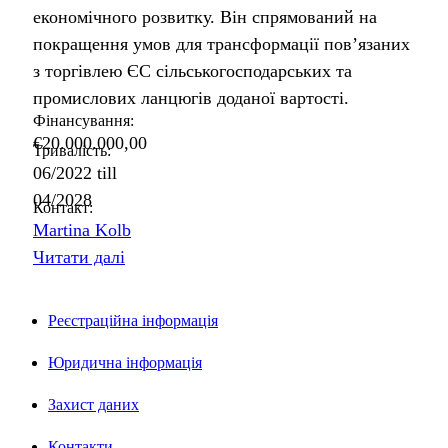
економічного розвитку. Він спрямований на
покращення умов для трансформації пов’язаних
з торгівлею ЄС сільськогосподарських та
промислових ланцюгів доданої вартості.
Фінансування:
€20.000.000,00
Тривалість:
06/2022
till
04/2028
Контакт:
Martina Kolb
Читати далі
Реєстраційна інформація
Юридична інформація
Захист даних
Контакти