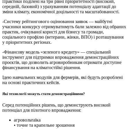
Практики поділені на три рівні пріоритетності (високий,
середній, базовий) з урахуванням потенціалу адаптації до
зміни клімату, економічної доцільності та масштабованості.
-Систему рейтингового оцінювання заявок — майбутні
учасники конкурсу отримуватимуть бали залежно від обраних
практик, очікуваної користі для бізнесу та громади,
соціального профілю (ветерани, жінки, ВПО) і розташування
у пріоритетних регіонах.
-Фінансову модель «зеленого кредиту» — спеціальний
інструмент для підтримки впровадження демонстраційних
проєктів, що дозволить агровиробникам отримати доступне
фінансування на кліматостійкі рішення.
Ідею навчальних модулів для фермерів, які будуть розроблені
на основі практичних кейсів.
Які технології можуть стати демонстраційними?
Серед потенційних рішень, що демонструють високий
потенціал для пілотного впровадження:
агровольтаїка
• точне та крапельне зрошення