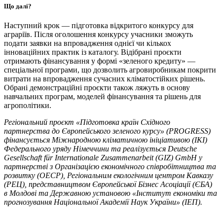
Що далі?
Наступний крок — підготовка відкритого конкурсу для
аграріїв. Після оголошення конкурсу учасники зможуть
подати заявки на впровадження однієї чи кількох
інноваційних практик із каталогу. Відібрані проєкти
отримають фінансування у формі «зеленого кредиту» —
спеціальної програми, що дозволить агровиробникам покрити
витрати на впровадження сучасних кліматостійких рішень.
Обрані демонстраційні проєкти також ляжуть в основу
навчальних програм, моделей фінансування та рішень для
агрополітики.
Регіональний проєкт «Підготовка країн Східного
партнерства до Європейського зеленого курсу» (
PROGRESS
)
фінансується Міжнародною кліматичною ініціативою (
IKI
)
Федерального уряду Німеччини та реалізується
Deutsche
Gesellschaft
f
ü
r
Inter­na­tionale
Zusam­me­nar­beit
(
GIZ
)
GmbH
у
партнерстві з Організацією економічного співробітництва та
розвитку (ОЕСР), Регіональним екологічним центром Кавказу
(РЕЦ), представництвом Європейської Бізнес Асоціації (ЄБА)
в Молдові та Державною установою
«Інститут економіки та
прогнозування Національної Академії Наук України» (ІЕП).