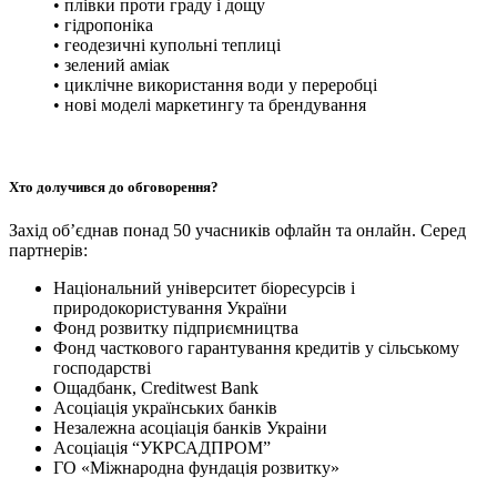
• плівки проти граду і дощу
• гідропоніка
• геодезичні купольні теплиці
• зелений аміак
• циклічне використання води у переробці
• нові моделі маркетингу та брендування
Хто долучився до обговорення?
Захід об’єднав понад 50 учасників офлайн та онлайн. Серед
партнерів:
Національний університет біоресурсів і
природокористування України
Фонд розвитку підприємництва
Фонд часткового гарантування кредитів у сільському
господарстві
Ощадбанк, Cred­itwest Bank
Асоціація українських банків
Незалежна асоціація банків Украіни
Асоціація “УКРСАДПРОМ”
ГО «Міжнародна фундація розвитку»