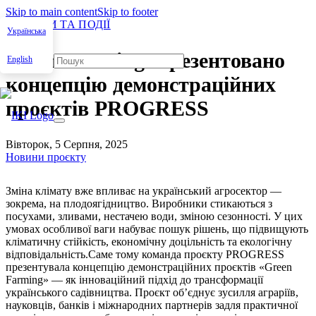
Skip to main content
Skip to footer
НОВИНИ ТА ПОДІЇ
Українська
Green Farming: презентовано
English
концепцію демонстраційних
проєктів PROGRESS
Вівторок, 5 Серпня, 2025
Новини проєкту
Зміна клімату вже впливає на український агросектор —
зокрема, на плодоягідництво. Виробники стикаються з
посухами, зливами, нестачею води, зміною сезонності. У цих
умовах особливої ваги набуває пошук рішень, що підвищують
кліматичну стійкість, економічну доцільність та екологічну
відповідальність.Саме тому команда проєкту PROGRESS
презентувала концепцію демонстраційних проєктів «Green
Farm­ing» — як інноваційний підхід до трансформації
українського садівництва. Проєкт об’єднує зусилля аграріїв,
науковців, банків і міжнародних партнерів задля практичної