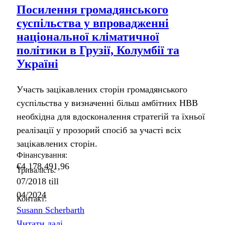
Посилення громадянського
суспільства у впровадженні
національної кліматичної
політики в Грузії, Колумбії та
Україні
Участь зацікавлених сторін громадянського
суспільства у визначенні більш амбітних НВВ
необхідна для вдосконалення стратегій та їхньої
реалізації у прозорий спосіб за участі всіх
зацікавлених сторін.
Фінансування:
€4.178.491,96
Тривалість:
07/2018
till
04/2024
Контакт:
Susann Scherbarth
Читати далі