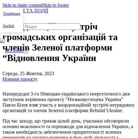
Skip to main content
Skip to footer
НОВИНИ ТА ПОДІЇ
Українська
Координаційна зустріч
English
громадських організацій та
членів Зеленої платформи
“Відновлення України
Середа, 25 Жовтня, 2023
Новини проєкту
Напередодні 3‑го Німецько-українського енергетичного дня
заступник керівника проекту “Низьковуглецева Україна”
Павло Білек взяв участь у координаційній зустрічі неурядових
організацій та членів Зеленої платформи Rebuild Ukraine.
Під час заходу, що тривав цілий день, учасники обговорили
основні можливості та перешкоди для відновлення України, а
також необхідність забезпечення пріоритетності зелених
принципів та сталого розвитку в будь-якій діяльності з