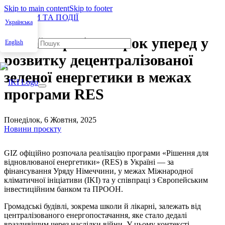
Skip to main content
Skip to footer
НОВИНИ ТА ПОДІЇ
Українська
Україна робить крок уперед у
English
розвитку децентралізованої
зеленої енергетики в межах
програми RES
Понеділок, 6 Жовтня, 2025
Новини проєкту
GIZ офіційно розпочала реалізацію програми «Рішення для
відновлюваної енергетики» (RES) в Україні — за
фінансування Уряду Німеччини, у межах Міжнародної
кліматичної ініціативи (IKI) та у співпраці з Європейським
інвестиційним банком та ПРООН.
Громадські будівлі, зокрема школи й лікарні, залежать від
централізованого енергопостачання, яке стало дедалі
вразливішим через наслідки війни. У цьому контексті