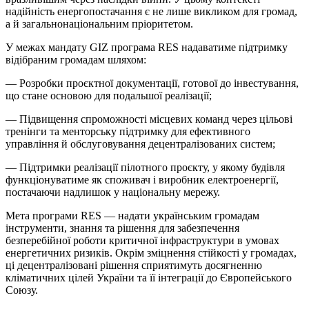
надійність енергопостачання є не лише викликом для громад,
а й загальнонаціональним пріоритетом.
У межах мандату GIZ програма RES надаватиме підтримку
відібраним громадам шляхом:
— Розробки проєктної документації, готової до інвестування,
що стане основою для подальшої реалізації;
— Підвищення спроможності місцевих команд через цільові
тренінги та менторську підтримку для ефективного
управління й обслуговування децентралізованих систем;
— Підтримки реалізації пілотного проєкту, у якому будівля
функціонуватиме як споживач і виробник електроенергії,
постачаючи надлишок у національну мережу.
Мета програми RES — надати українським громадам
інструменти, знання та рішення для забезпечення
безперебійної роботи критичної інфраструктури в умовах
енергетичних ризиків. Окрім зміцнення стійкості у громадах,
ці децентралізовані рішення сприятимуть досягненню
кліматичних цілей України та її інтеграції до Європейського
Союзу.